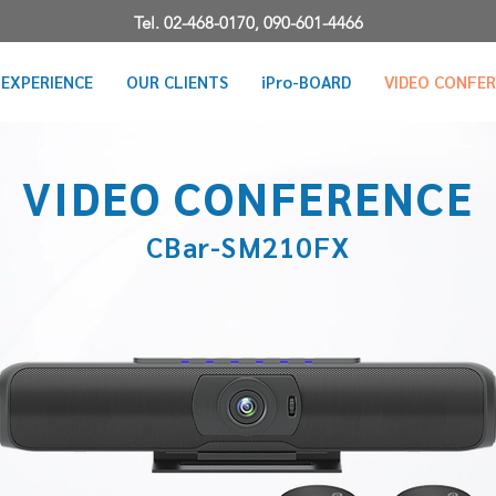
Tel. 02-468-0170,
090-601-4466
EXPERIENCE
OUR CLIENTS
iPro-BOARD
VIDEO CONFE
VIDEO CONFERENCE
CBar-SM210FX