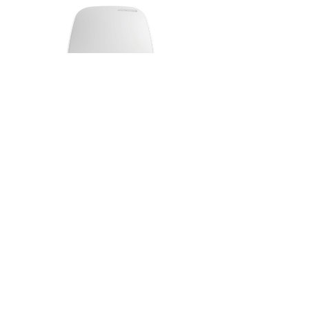
WAP-30
จุดเชื่อมต่อระบบไร้สาย
Conferencing is an art.
It's communication + the right
devices.
©2025 HOSHI. All Rights Reserved.