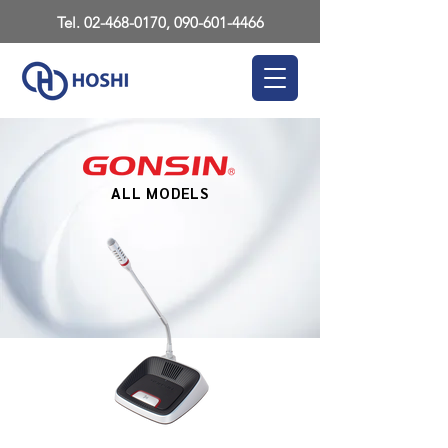
Tel.
02-468-0170
,
090-601-4466
ALL MODELS