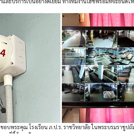
ินค้าและบริการเป็นอย่างดีเยี่ยม ทางทีมงานโฮชิพร้อมที่จะยินด
ขอบพระคุณ โรงเรียน ภ.ป.ร. ราชวิทยาลัย ในพระบรมราชูปถัมภ์